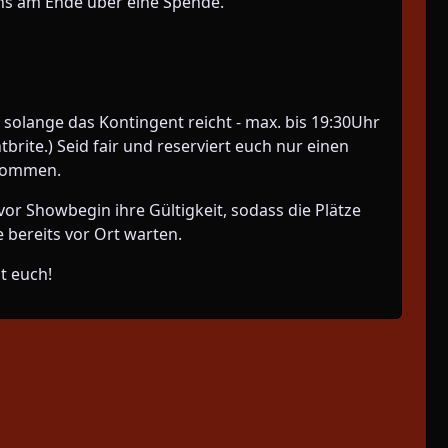
 uns am Ende über eine Spende.
n solange das Kontingent reicht - max. bis 19:30Uhr
brite.) Seid fair und reserviert euch nur einen
 kommen.
or Showbegin ihre Gültigkeit, sodass die Plätze
 bereits vor Ort warten.
t euch!