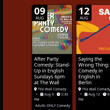
09
12
AUG
AUG
After Party
Saying the
Comedy: Stand-
Wrong Thing:
Up in English
Comedy in
Sundays 6pm
English in
at The Wall
Berlin
The Wall Comedy
The Wall Comed
•
Aug 9
5:30
•
Aug 12
8
PM
PM
Adults ONLY Comedy