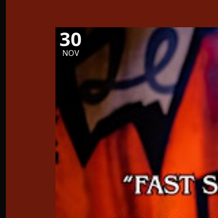
30
NOV