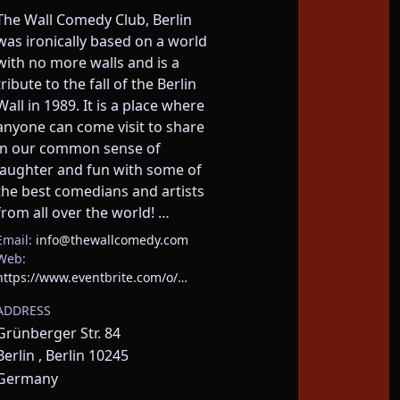
The Wall Comedy Club, Berlin 
was ironically based on a world 
with no more walls and is a 
tribute to the fall of the Berlin 
Wall in 1989. It is a place where 
anyone can come visit to share 
in our common sense of 
laughter and fun with some of 
the best comedians and artists 
from all over the world! …
Email:
info@thewallcomedy.com
Web:
https://www.eventbrite.com/o/…
ADDRESS
Grünberger Str. 84
Berlin , Berlin 10245
Germany