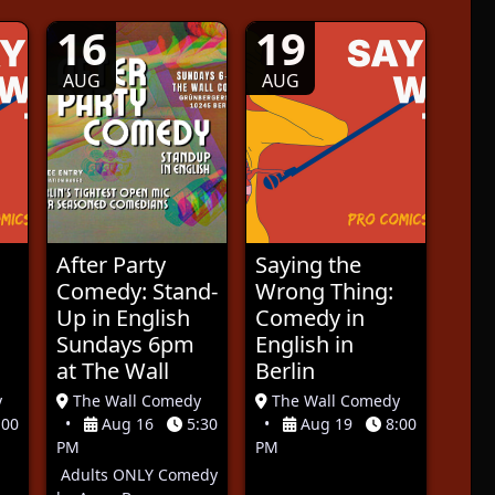
16
19
AUG
AUG
After Party
Saying the
Comedy: Stand-
Wrong Thing:
Up in English
Comedy in
Sundays 6pm
English in
at The Wall
Berlin
y
The Wall Comedy
The Wall Comedy
:00
•
Aug 16
5:30
•
Aug 19
8:00
PM
PM
Adults ONLY Comedy