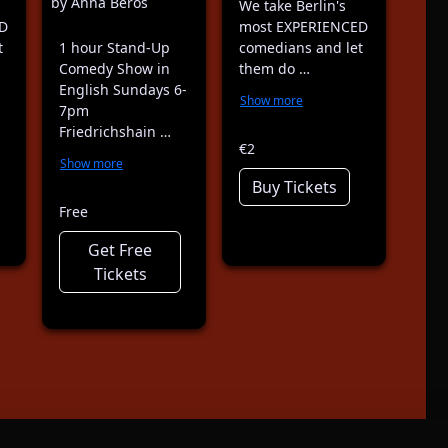
by Anna Beros
We take Berlin's
D
most EXPERIENCED
t
1 hour Stand-Up
comedians and let
Comedy Show in
them do …
English Sundays 6-
Show more
7pm
Friedrichshain …
€2
Show more
Buy Tickets
Free
Get Free
Tickets