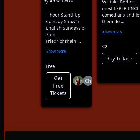
by Anna Beros
We take Berlin's
most EXPERIENCE
1 hour Stand-Up
comedians and le
Comedy Show in
them do …
English Sundays 6-
Show more
7pm
Friedrichshain …
€2
Show more
Buy Tickets
Free
Get
Ch
Free
Tickets